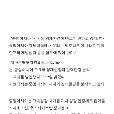
중앙아시아
대내·외
경제환경이
빠르게
변하고
있다
한
"
.
-
중앙아시아
경제협력에서
우리는
제조업뿐
아니라
디지털
환경
인프라
개발협력
등을
염두에
둬야
한다
."
대한무역투자진흥공사
(KOTRA)
는
중앙아시아
주요국
경제현황과
협력환경
분석
'
'
보고서를
발간했다고
일
밝혔다
19
.
자료에서는
중앙아시아
대내외
경제환경을
분석하고
경제협력
중앙아시아는
고속성장
시기를
지나
성장
안정세로
접어들면서
카자흐스탄
우즈베키스탄
정부는
,
IT