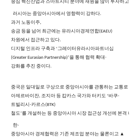
중심
혁신산업과
스마트시티
분야에
재원을
많이
투자하고
있다
러시아는
중앙아시아에서
영향력이
강하다
.
과거
노동이주
,
송금
등을
넘어
최근에는
유라시아경제연합
(EAEU)
차원에서
접근하고
있다
.
디지털
인프라
구축과
‘그레이터유라시아파트너십
’을
통해
협력
확대·
(Greater Eurasian Partnership)
강화를
추진
중이다
.
중국은
일대일로
구상으로
중앙아시아를
관통하는
교통로
구축
아제르바이잔
조지아
등
캅카스
국가와
터키도
‘바쿠
,
-
트빌리시
카르스
-
(BTK)
철도’를
개설하는
등
중앙아시아
시장
접근성
개선에
본격
나섰
한
-
중앙아시아
경제협력은
기존
제조업
분야는
물론이고
▲