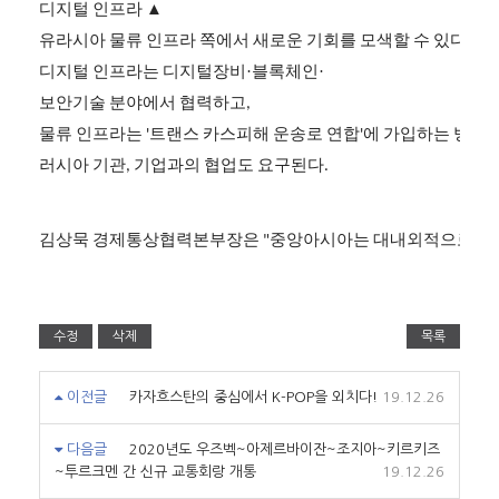
디지털
인프라
▲
유라시아
물류
인프라
쪽에서
새로운
기회를
모색할
수
있다고
디지털
인프라는
디지털장비·블록체인·
보안기술
분야에서
협력하고
,
물류
인프라는
트랜스
카스피해
운송로
연합
에
가입하는
방안
'
'
러시아
기관
기업과의
협업도
요구된다
,
.
김상묵
경제통상협력본부장은
중앙아시아는
대내외적으로
빠
"
수정
삭제
목록
이전글
카자흐스탄의 중심에서 K-POP을 외치다!
19.12.26
다음글
2020년도 우즈벡~아제르바이잔~조지아~키르키즈
~투르크멘 간 신규 교통회랑 개통
19.12.26