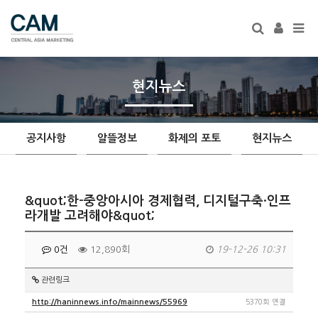
Tog
navi
현지뉴스
공지사항
알뜰정보
화제의 포토
현지뉴스
&quot;한-중앙아시아 경제협력, 디지털구축·인프
라개발 고려해야&quot;
0건
12,890회
19-12-26 10:31
관련링크
http://haninnews.info/mainnews/55969
5370회 연결