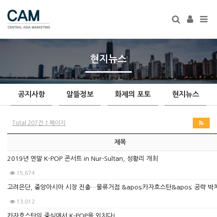
Tog
navi
현지뉴스
공지사항
알뜰정보
화제의 포토
현지뉴스
Total 207건
1 페이지
제목
2019년 연말 K-POP 콘서트 in Nur-Sultan, 성황리 개최
15,674
고려은단, 중앙아시아 시장 진출…물류거점 &apos;카자흐스탄&apos; 공략 박
13,012
카자흐스탄의 중심에서 K-POP을 외치다!