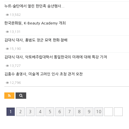
누르-술탄에서 열린 한민족 송년행사...
13,582
한국문화원, K-Beauty Academy 개최
13,131
김대식 대사, 홍범도 장군 묘역 헌화·참배
15,190
김대식 대사, 악토베주립대학서 통일한국의 미래에 대해 특강 가져
13,727
김흥수 총영사, 미술계 고려인 인사 초청 관저 오찬
12,796
2
3
4
5
6
7
8
9
10
1