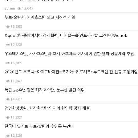
admin
13,047
누르-술탄서, 카자흐스탄 외교 사진전 개최
13,868
&quot;한-중앙아시아 경제협력, 디지털구축·인프라개발 고려해야&quot;
12,898
우즈베키스탄, 카자흐스탄과 호제 아흐마드 야사비에 관한 영화 공동제작 추진
15,869
2020년도 우즈벡~아제르바이잔~조지아~키르키즈~투르크멘 간 신규 교통회랑
11,847
독립 28주년 맞은 카자흐스탄, 눈부신 발전 이뤄
14,407
청연한방병원, 카자흐스탄 의대에 한의학 강좌 개설
11,807
한국어 열기로 누르-술탄의 추위를 녹인다
12,826